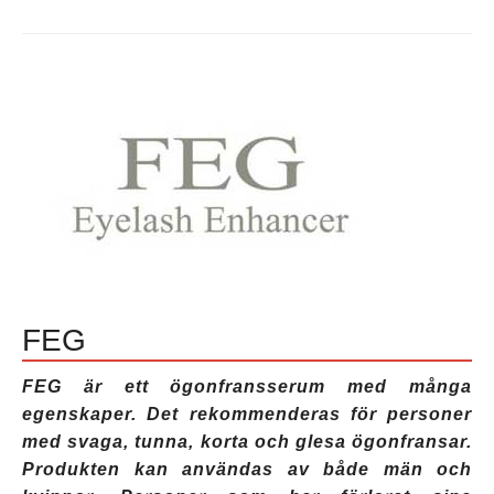
ögonfransbalsam
,
Xlash
Pro
,
xlash
pro
effekter
,
xlash
pro
hur
det
fungerar
,
xlash
pro
hur
man
använder
,
xlash
pro
ögonfransbalsam
,
xlash
pro
ögonfransserum
,
xlash
pro
recensioner
,
FEG
xlash
pro
serum
,
xlash
FEG är ett ögonfransserum med många
pro
var
egenskaper. Det rekommenderas för personer
man
köper
med svaga, tunna, korta och glesa ögonfransar.
Produkten kan användas av både män och