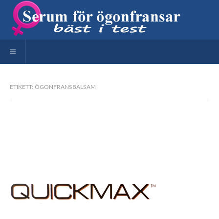
Toggle navigation
ETIKETT: ÖGONFRANSBALSAM