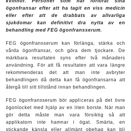
kvinnor. Personer som har förlorat sina
ögonfransar efter att ha tagit en viss medicin
eller efter att de drabbats av allvarliga
sjukdomar kan definitivt dra nytta av en
behandling med FEG ögonfransserum.
FEG ögonfransserum kan förlänga, stärka och
vårda ögonfransar, och göra dem tjockare. De
märkbara resultaten syns efter två månaders
användning. För att få resultaten att vara längre
rekommenderas det att man inte avbryter
behandlingen då detta kan få ögonfransarna att
återgå till sitt tillstånd innan behandlingen.
FEG ögonfransserum bör appliceras på det övre
ögonlocket med hjälp av en liten borste. När man
gör detta måste man vara försiktig så att
applikatorn inte hamnar i ögat. Smärta, en
stickande känsla eller allmänt obehag kan bli