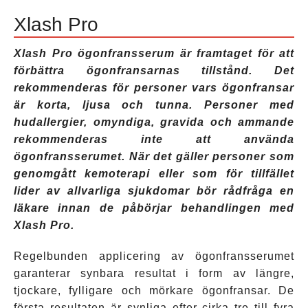
Xlash Pro
Xlash Pro ögonfransserum är framtaget för att
förbättra ögonfransarnas tillstånd. Det
rekommenderas för personer vars ögonfransar
är korta, ljusa och tunna. Personer med
hudallergier, omyndiga, gravida och ammande
rekommenderas inte att använda
ögonfransserumet. När det gäller personer som
genomgått kemoterapi eller som för tillfället
lider av allvarliga sjukdomar bör rådfråga en
läkare innan de påbörjar behandlingen med
Xlash Pro.
Regelbunden applicering av ögonfransserumet
garanterar synbara resultat i form av längre,
tjockare, fylligare och mörkare ögonfransar. De
första resultaten är synliga efter cirka tre till fyra