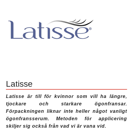
man
använder
,
quickmax
ögonfransbalsam
,
quickmax
ögonfransserum
,
quickmax
recensioner
,
quickmax
serum
,
quickmax
var
man
köper
Latisse
Latisse är till för kvinnor som vill ha längre,
tjockare och starkare ögonfransar.
Förpackningen liknar inte heller något vanligt
ögonfransserum. Metoden för applicering
skiljer sig också från vad vi är vana vid.