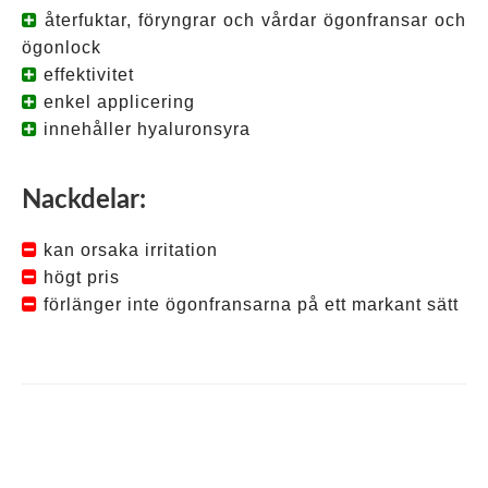
återfuktar, föryngrar och vårdar ögonfransar och
ögonlock
effektivitet
enkel applicering
innehåller hyaluronsyra
Nackdelar:
kan orsaka irritation
högt pris
förlänger inte ögonfransarna på ett markant sätt
Tagged
ögonfransbalsam
,
Quickmax
,
quickmax
effekter
,
quickmax
hur
det
fungerar
,
quickmax
hur