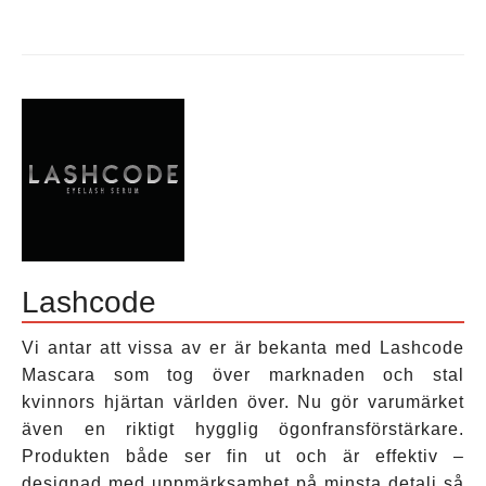
Tagged
Feg
,
feg
effekter
,
feg
hur
det
fungerar
,
feg
hur
man
använder
,
feg
ögonfransbalsam
,
feg
ögonfransserum
,
feg
recensioner
,
feg
serum
,
feg
var
Lashcode
man
köper
,
ögonfransbalsam
Leave
Vi antar att vissa av er är bekanta med Lashcode
a
comment
Mascara som tog över marknaden och stal
kvinnors hjärtan världen över. Nu gör varumärket
även en riktigt hygglig ögonfransförstärkare.
Produkten både ser fin ut och är effektiv –
designad med uppmärksamhet på minsta detalj så