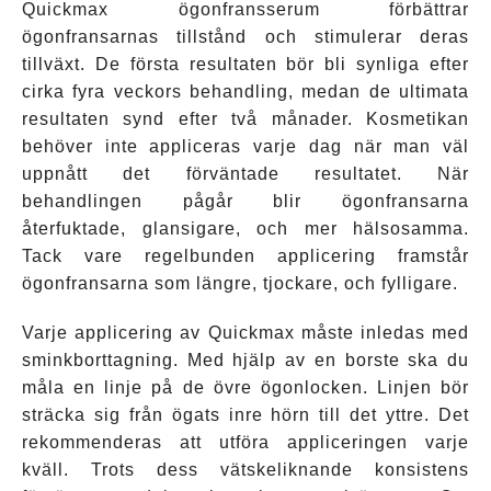
Quickmax ögonfransserum förbättrar
ögonfransarnas tillstånd och stimulerar deras
tillväxt. De första resultaten bör bli synliga efter
cirka fyra veckors behandling, medan de ultimata
resultaten synd efter två månader. Kosmetikan
behöver inte appliceras varje dag när man väl
uppnått det förväntade resultatet. När
behandlingen pågår blir ögonfransarna
återfuktade, glansigare, och mer hälsosamma.
Tack vare regelbunden applicering framstår
ögonfransarna som längre, tjockare, och fylligare.
Varje applicering av Quickmax måste inledas med
sminkborttagning. Med hjälp av en borste ska du
måla en linje på de övre ögonlocken. Linjen bör
sträcka sig från ögats inre hörn till det yttre. Det
rekommenderas att utföra appliceringen varje
kväll. Trots dess vätskeliknande konsistens