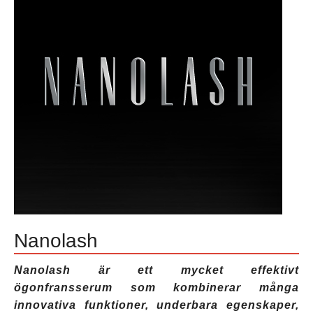
ögonfransbalsam
,
lashcode
ögonfransserum
,
lashcode
recensioner
,
lashcode
serum
,
lashcode
var
man
köper
,
ögonfransbalsam
Nanolash
Nanolash är ett mycket effektivt
ögonfransserum som kombinerar många
innovativa funktioner, underbara egenskaper,