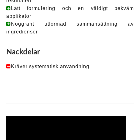
resultaten
Lätt formulering och en väldigt bekväm
applikator
Noggrant utformad sammansättning av
ingredienser
Nackdelar
Kräver systematisk användning
Tagged
Lashcode
,
lashcode
effekter
,
lashcode
hur
det
fungerar
,
lashcode
hur
man
använder
,
lashcode