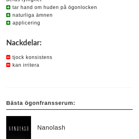
tar hand om huden på ögonlocken
naturliga ämnen
applicering
Nackdelar:
tjock konsistens
kan irritera
Tagged
Neulash
,
neulash
effekter
,
neulash
hur
det
Bästa ögonfransserum:
fungerar
,
neulash
hur
man
använder
,
neulash
ögonfransbalsam
,
Nanolash
neulash
ögonfransserum
,
neulash