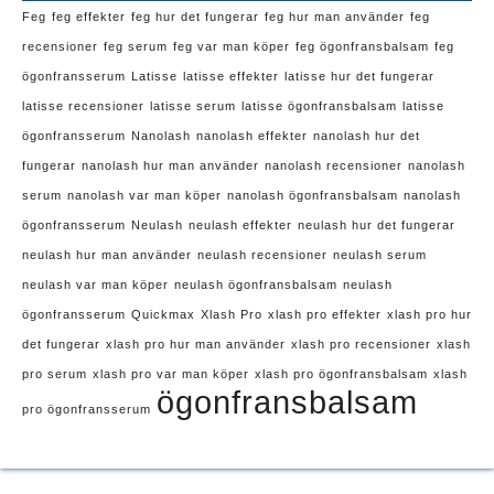
Feg
feg effekter
feg hur det fungerar
feg hur man använder
feg
recensioner
feg serum
feg var man köper
feg ögonfransbalsam
feg
ögonfransserum
Latisse
latisse effekter
latisse hur det fungerar
latisse recensioner
latisse serum
latisse ögonfransbalsam
latisse
ögonfransserum
Nanolash
nanolash effekter
nanolash hur det
fungerar
nanolash hur man använder
nanolash recensioner
nanolash
serum
nanolash var man köper
nanolash ögonfransbalsam
nanolash
ögonfransserum
Neulash
neulash effekter
neulash hur det fungerar
neulash hur man använder
neulash recensioner
neulash serum
neulash var man köper
neulash ögonfransbalsam
neulash
ögonfransserum
Quickmax
Xlash Pro
xlash pro effekter
xlash pro hur
det fungerar
xlash pro hur man använder
xlash pro recensioner
xlash
pro serum
xlash pro var man köper
xlash pro ögonfransbalsam
xlash
ögonfransbalsam
pro ögonfransserum