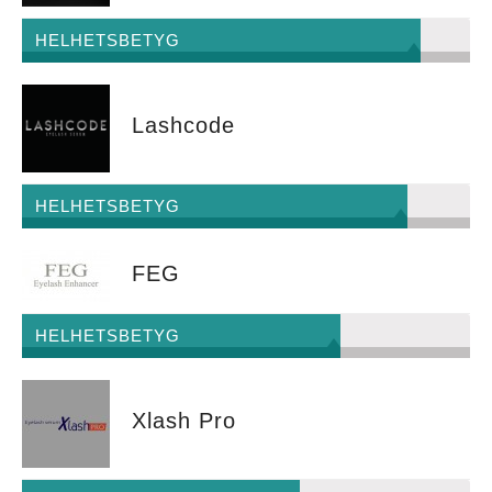
recensioner
,
neulash
serum
,
HELHETSBETYG
neulash
var
man
köper
,
ögonfransbalsam
Lashcode
HELHETSBETYG
FEG
HELHETSBETYG
Xlash Pro